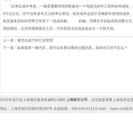
“从单位成本考虑，一辆普通桑塔纳所配备的一个驾驶员的年工资和各种保险、
4万元左右。对于业务多车又少的单位来说，租车成本远低于买辆新车使用的成本。
租赁服务部的经理季卫华算了一笔成本帐。 的确，消费水平的提高和消费方式、
理由相信，在历经艰难曲折之后，汽车租赁业在我县能走出一片新天地。
上一条：
规范出租汽车行业管理
下一条：
如果我有一辆汽车，我可以有事没事的过瘾兜风，我有自己的汽车么？
奔
日
基
2015专业打造上海地区最具权威和口碑的
上海租车公司
，无论您是需要
上海包车
还
地址：上海市闵行区航中路280号 全国热线：400-016-9119 E-mail： ruipu-car@